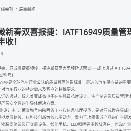
在线会刊
展商新闻
微新春双喜报捷：IATF16949质
丰收！
18
亚成微捷报频传，接连斩获两大里程碑式荣誉——成功通过IATF16949
荣誉称号！
6949是全球汽车行业公认的质量管理体系标准，是进入汽车供应链的重要里程碑
针对汽车行业的特定需求及客户的特殊要求。
的通过，标志着亚成微电子在车规级芯片设计、生产制造及质量管理体
更严苛安全性的半导体解决方案。
工业设计中心”荣誉称号由陕西省工业和信息化厅授予，是对亚成微在集成
模拟发展路线，以科技创新为核心驱动力，致力于功率集成产品的自主研发
、物联网终端及可穿戴设备、智能手机、LED照明等多领域客户，推动产