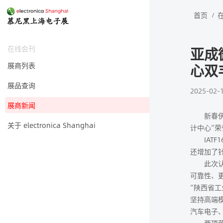
首页
在线会刊
亚成
展商列表
心双
展品查询
2025-02-
展商新闻
新春伊始，
关于 electronica Shanghai
计中心”
IATF1
还增加了
此次认证
可靠性、
“陕西省
坚持高端
汽车电子