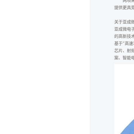
两项荣誉
提供更具
关于亚成
亚成微电
的高新技
基于“高
芯片、射
案、智能