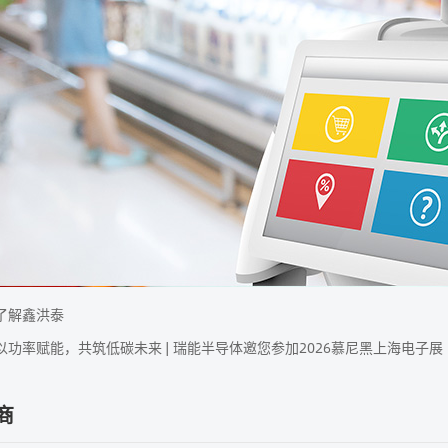
了解鑫洪泰
以功率赋能，共筑低碳未来 | 瑞能半导体邀您参加2026慕尼黑上海电子展
商