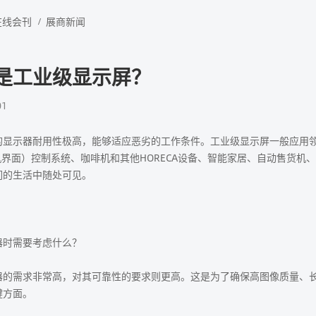
在线会刊
展商新闻
是工业级显示屏？
01
的显示器耐用性极高，能够适应恶劣的工作条件。工业级显示屏一般应用
机界面）控制系统、咖啡机和其他HORECA设备、智能家居、自动售货机
们的生活中随处可见。
器时需要考虑什么？
器的需求非常高，对其可靠性的要求则更高。这是为了确保高图像质量、
键方面。