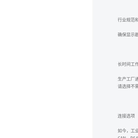
行业规范
确保显示
长时间工
生产工厂
请选择不
连接选项
如今，工
CAN、R