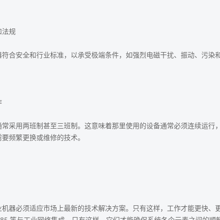
和法规
器符合安全和行业标准，以承受极端条件，如强烈电磁干扰、振动、污染
作
通常采用两班制甚至三班制。这意味着那里使用的设备通常必须连续运行，几
需要频繁更换或维修的技术。
业机器必须适应市场上最新的技术解决方案。只有这样，工作才能更快、更
S485 等与工业网络集成。只有这样，它们才能确保系统各个元素之间的