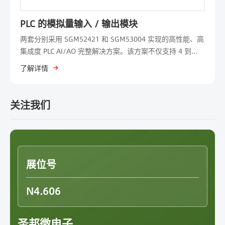
PLC 的模拟量输入 / 输出模块
两套分别采用 SGM52421 和 SGM53004 实现的高性能、高
集成度 PLC AI/AO 完整解决方案。该方案不仅支持 4 到
20mA 电流和 ±10V 电压的输入 / 输出功能，更通过扩展热
了解详情
电偶（TC）与热电阻（RTD）温度采集功能，实现了对工业
现场温度信号的精准测量。现场将通过数字万用表与 PC
GUI 实时展示数据，将高精度信号链的 “真实力” 可视化。
关注我们
展位号
N4.606
圣邦微电子