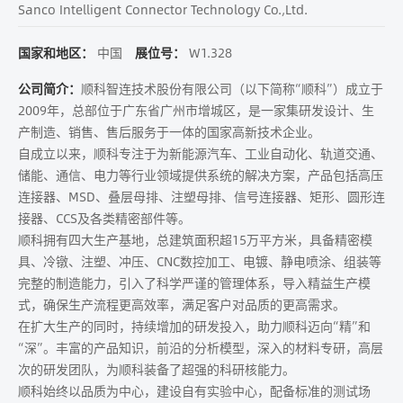
Sanco Intelligent Connector Technology Co.,Ltd.
国家和地区：
中国
展位号：
W1.328
公司简介：
顺科智连技术股份有限公司（以下简称“顺科”）成立于
2009年，总部位于广东省广州市增城区，是一家集研发设计、生
产制造、销售、售后服务于一体的国家高新技术企业。
自成立以来，顺科专注于为新能源汽车、工业自动化、轨道交通、
储能、通信、电力等行业领域提供系统的解决方案，产品包括高压
连接器、MSD、叠层母排、注塑母排、信号连接器、矩形、圆形连
接器、CCS及各类精密部件等。
顺科拥有四大生产基地，总建筑面积超15万平方米，具备精密模
具、冷镦、注塑、冲压、CNC数控加工、电镀、静电喷涂、组装等
完整的制造能力，引入了科学严谨的管理体系，导入精益生产模
式，确保生产流程更高效率，满足客户对品质的更高需求。
在扩大生产的同时，持续增加的研发投入，助力顺科迈向“精”和
“深”。丰富的产品知识，前沿的分析模型，深入的材料专研，高层
次的研发团队，为顺科装备了超强的科研核能力。
顺科始终以品质为中心，建设自有实验中心，配备标准的测试场