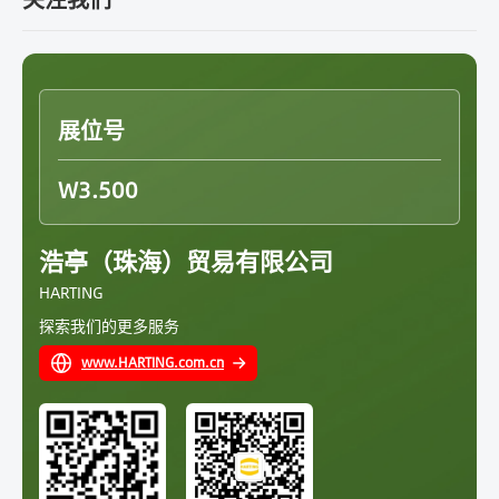
响后，这一数字较上一财年增长近17%。
三一重工起重机专为苛刻应用环境而设计，包括中东等高温
地区。先进的液压系统、智能控制技术以及优质零部件，确
保了安全性、精准度及长期可靠性。这使得它们非常适合那
些绝不能出现停机的项目。
展位号
起重机导电环专用连接器确保运行可靠
1、经过认证的解决方案符合国际标准
W3.500
全球项目要求符合国际标准。三一重工集成了通过CE和UL
认证的浩亭连接解决方案，加快了产品审批速度，并确保了
安全性。这些认证简化了物流过程，确保起重机能够快速、
浩亭（珠海）贸易有限公司
放心地部署到世界各地。
HARTING
2、提高可靠性的技术
探索我们的更多服务
浩亭的Han-Modular® 系统具有卓越的稳定性和灵活性。在
导电环应用中，这些连接器可实现可靠的以太网、信号和电
www.HARTING.com.cn
力传输，减少停机时间，并支持远程监控和预测性维护等高
级功能。这项技术确保起重机即使在最苛刻的条件下也能保
持正常运行。
“浩亭的模块化连接器系统彻底改变了我们的运营模式。通
过确保起重机中以太网、信号和电源传输的可靠性，它们满