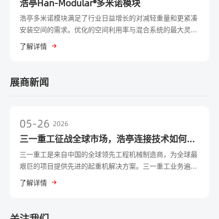
浩亭Han-Modular®多米诺模块
浩亭多米诺模块满足了行业日益增长的对减轻重量和更紧凑
安装空间的需求。优化的空间利用率与混合系统的最大灵活
性相结合，减重高达 50%。 这减少了整个价值链从连接器
了解详情
的生产到运输以及随后的客户使用等相关的碳足迹。
展商新闻
05-26
2026
三一重工征战全球市场，浩亭连接技术如何提
供关键支撑？
三一重工是来自中国的全球领先工程机械制造商，为全球最
艰巨的项目提供先进的起重机解决方案。三一重工业务遍及
150多个国家，以创新和可靠性为驱动力，为建筑、采矿、
了解详情
港口和可再生能源领域提供高性能设备。埃斯佩尔坎普，
2025年12月10日 ---浩亭技术集团在2024/25财年（截至
2025年9月30日）实现了约11亿欧元的销售额。扣除汇率影
关注我们