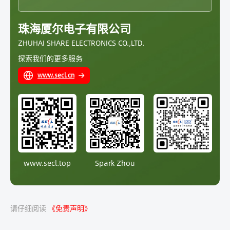
高绝缘性：符合安规标准（如UL/IEC 60950），耐压可达
技术参数示例：
3kV以上。
珠海厦尔电子有限公司
功率范围：5VA～50kVA
ZHUHAI SHARE ELECTRONICS CO.,LTD.
低EMI设计：采用屏蔽绕组或分层绕制技术，减少电磁干
探索我们的更多服务
扰。
输入/输出电压：定制化设计（如12V/24V/220V等）
www.secl.cn
多样化结构：可设计为EE、EF、PQ等磁芯类型，满足不同
工作温度：-40℃～+150℃
功率需求。
封装材料：环氧树脂/聚氨酯（可选）
典型应用：
消费电子：手机充电器、适配器、LED驱动电源。
www.secl.top
Spark Zhou
工业设备：伺服驱动器、PLC电源、通信基站电源。
新能源：光伏逆变器、电动汽车车载充电机（OBC）。
请仔细阅读
《免责声明》
医疗电子：医用隔离电源、诊断设备供电模块。