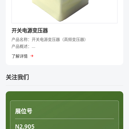
风险。
额定电流：0.1A～50A
机械稳定性：抗震动、抗冲击，适用于车载、工业等动态环
工作温度：-40℃～+125℃
境。
开关电源变压器
散热优化：部分型号内置导热材料，提升高温工况下的寿
产品名称：开关电源变压器（高频变压器）
命。
产品概述：
开关电源变压器是开关电源（SMPS）的核心组件，用于高
低电磁干扰：屏蔽设计可选，降低EMI对周边电路的影响。
了解详情
频电能转换与隔离，具有高效率、小体积、宽输入电压范围
等特点，广泛应用于各类电子设备的电源系统。
典型应用：
关注我们
核心特点：
新能源领域：光伏逆变器、风电变流器、充电桩。
高频工作：支持20kHz~1MHz高频切换，提高功率密度，减
工业控制：PLC、伺服驱动器、电源模块。
小体积。
展位号
汽车电子：车载充电机（OBC）、电池管理系统（BMS）。
高效率：低损耗磁芯（如铁氧体、纳米晶）和优化绕组设
计，效率可达90%以上。
医疗设备：高隔离要求的医用电源。
N2.905