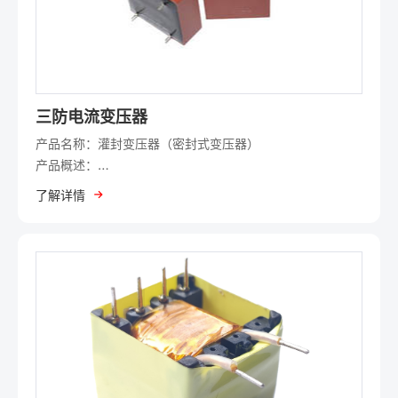
低直流电阻（DCR）：降低功耗，提升能效。
抗饱和设计：大电流下仍保持性能，适用于开关电源等高频
场景。
屏蔽结构（可选）：减少电磁辐射，符合EMC标准。
三防电流变压器
产品名称：灌封变压器（密封式变压器）
典型应用：
产品概述：
灌封变压器采用环氧树脂或其他高分子材料对线圈和磁芯进
电源电路：DC-DC转换器、AC-DC电源输入/输出滤波。
了解详情
行全密封封装，具备优异的防潮、防尘、抗震及绝缘性能，
适用于高可靠性要求的严苛环境。
噪声抑制：消除电路中的共模/差模干扰。
核心特点：
工业电子：变频器、电机驱动、逆变系统。
全密封防护：环氧树脂灌封有效隔绝水分、腐蚀性气体及粉
技术参数示例：
尘，防护等级达IP67。
感值范围：1μH～100mH
高绝缘强度：耐压性能优异（如3kV AC/1min），减少漏电