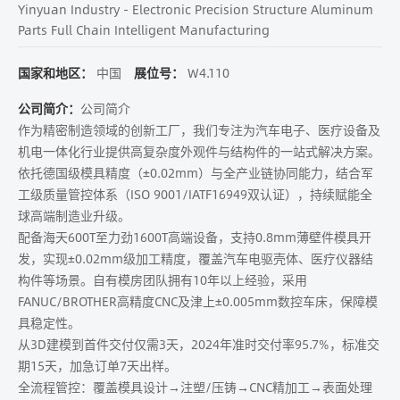
Yinyuan Industry - Electronic Precision Structure Aluminum
Parts Full Chain Intelligent Manufacturing
国家和地区：
中国
展位号：
W4.110
公司简介：
公司简介
作为精密制造领域的创新工厂，我们专注为汽车电子、医疗设备及
机电一体化行业提供高复杂度外观件与结构件的一站式解决方案。
依托德国级模具精度（±0.02mm）​与全产业链协同能力，结合军
工级质量管控体系（ISO 9001/IATF16949双认证），持续赋能全
球高端制造业升级。​
​配备海天600T至力劲1600T高端设备，支持0.8mm薄壁件模具开
发，实现±0.02mm级加工精度，覆盖汽车电驱壳体、医疗仪器结
构件等场景。自有模房团队拥有10年以上经验，采用
FANUC/BROTHER高精度CNC及津上±0.005mm数控车床，保障模
具稳定性。
​从3D建模到首件交付仅需3天，2024年准时交付率95.7%，标准交
期15天，加急订单7天出样。
全流程管控：覆盖模具设计→注塑/压铸→CNC精加工→表面处理