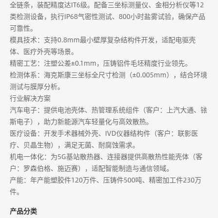
全链条，装配精度达IT6级。配备三坐标测量仪、金相分析仪等12
类检测设备，执行IP68气密性测试、800小时盐雾试验，确保产品
可靠性。
​模具技术：支持0.8mm最小壁厚复杂结构件开发，适配电驱壳
体、医疗外壳等场景。
​精密工艺：注塑公差±0.1mm，压铸铝件毛坯精度行业领先。
​检测体系：海克斯康三坐标全尺寸检测（±0.005mm），结合环境
测试与膜厚分析。
​行业解决方案
​汽车电子：提供电池壳体、热管理系统组件（客户：上汽大通、铱
斯电子），助力新能源汽车轻量化与高效散热。
​医疗设备：开发手术器械外壳、IVD仪器结构件（客户：联影医
疗、贝晶生物），满足无菌、耐腐蚀需求。
​机电一体化：为5G基站散热器、连接器提供高散热性能壳体（客
户：罗森伯格、施迈赛），适配智能制造与通信领域。
​产能：年产能塑胶件120万件、压铸件500吨、精密加工件230万
件。
产品分类