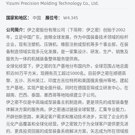
Yizumi Precision Molding Technology Co., Ltd.
国家和地区：
中国
展位号：
W4.345
公司简介：
伊之密股份有限公司（下简称：伊之密）创始于2002
年，立足中国广东，放眼全球发展，作为中国装备技术领域的标杆
企业，现有注塑机、压铸机、橡胶注射成型机等多个事业部，在装
备制造领域实现多元化发展，是一家集设计、研发、生产、销售及
服务为一体的机械装备整体服务提供商。
全球化经营下，伊之密的生产基地分布国内外，全球范围占地总面
积近80万平方米，现拥有员工超过5000名。目前伊之密在顺德高
黎、五沙、苏州吴江、印度古吉拉特邦和美国俄亥俄州等地，建起
生产基地，实现产能全面升级。同时在德国亚琛成立研发中心，在
越南、巴西、泰国、墨西哥等地陆续建立子公司。
伊之密不仅是中高端成型装备主机制造商，更是领先的成型装备整
体解决方案的服务商。伊之密通过链接全球智慧，汇集专业能力，
开辟创新思路，来满足客户需求和推动技术进步，实现了企业的多
元化产品覆盖和全球化经营。伊之密致力于为全球客户提供更先进
的、更具投资回报的成型装备系统解决方案，矢志成为所在领域规