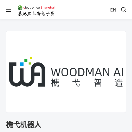
EN
樵弋机器人