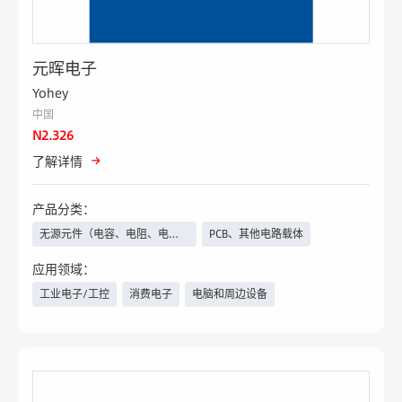
元晖电子
Yohey
中国
N2.326
了解详情
产品分类：
无源元件（电容、电阻、电感
PCB、其他电路载体
等）、继电器
应用领域：
工业电子/工控
消费电子
电脑和周边设备
汽车电子/新能源汽车
电力与新能源
物联网
具身智能
安防
照明工程
家电