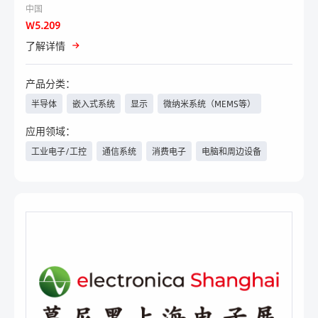
中国
W5.209
了解详情
产品分类：
半导体
嵌入式系统
显示
微纳米系统（MEMS等）
传感器技术
测试与测量
电子设计（ED/EDA）
应用领域：
工业电子/工控
通信系统
消费电子
电脑和周边设备
无源元件（电容、电阻、电感
等）、继电器
汽车电子/新能源汽车
医疗
电力与新能源
物联网
连接器、开关、壳体技术、线
电源
PCB、其他电路载体
束线缆等
具身智能
人工智能
数据中心/云计算
航空航天
军工
电子生产服务（EMS）
电子材料
组件及子系统
工程机械
轨道交通
安防
照明工程
智能楼宇
家电
汽车电子及测试
无线技术
人工智能技术
信息采集及服务
手机
其他
其他