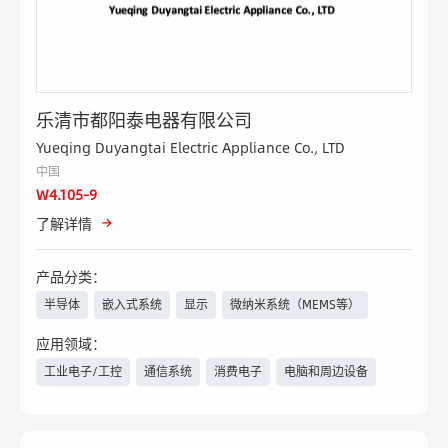
乐清市都阳泰电器有限公司
Yueqing Duyangtai Electric Appliance Co., LTD
中国
W4.105-9
了解详情
产品分类：
半导体
嵌入式系统
显示
微纳米系统（MEMS等）
传感器技术
测试与测量
电子设计（ED/EDA）
应用领域：
工业电子/工控
通信系统
消费电子
电脑和周边设备
无源元件（电容、电阻、电感
等）、继电器
汽车电子/新能源汽车
医疗
电力与新能源
物联网
连接器、开关、壳体技术、线
电源
PCB、其他电路载体
束线缆等
航空航天
军工
工程机械
轨道交通
安防
照明工程
组件及子系统
汽车电子及测试
无线技术
人工智能技术