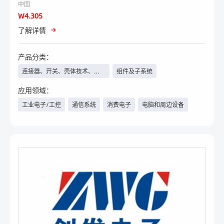
中国
W4.305
了解详情
产品分类：
连接器、开关、壳体技术、线
组件及子系统
束线缆等
汽车电子及测试
应用领域：
工业电子/工控
通信系统
消费电子
电脑和周边设备
汽车电子/新能源汽车
医疗
电力与新能源
物联网
具身智能
人工智能
数据中心/云计算
航空航天
军工
工程机械
轨道交通
安防
照明工程
智能楼宇
家电
手机
其他