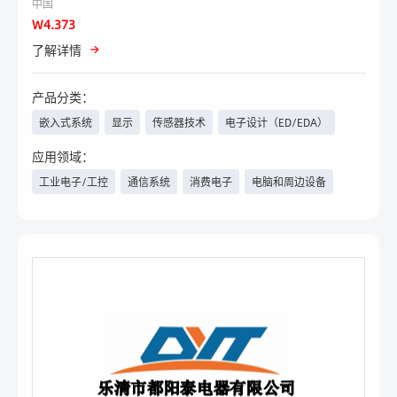
中国
W4.373
了解详情
产品分类：
嵌入式系统
显示
传感器技术
电子设计（ED/EDA）
连接器、开关、壳体技术、线
电子生产服务（EMS）
应用领域：
束线缆等
工业电子/工控
通信系统
消费电子
电脑和周边设备
电子材料
汽车电子/新能源汽车
医疗
工程机械
安防
照明工程
智能楼宇
家电
其他