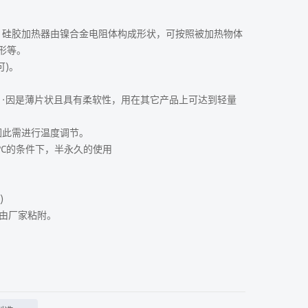
，硅胶加热器由镍合金电阻体构成形状，可按照被加热物体
形等。
可)。
。·因是薄片状且具有柔软性，用在其它产品上可达到轻量
因此需进行温度调节。
0°C的条件下，半永久的使用
)
议由厂家粘附。