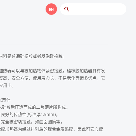
EN
材料是普通硅橡胶或者发泡硅橡胶。
加热器可以与被加热物体紧密接触。硅橡胶加热器具有发
度高、安全方便、使用寿命长、不易老化等诸多优点。它
应用上。
发热体
夹入硅胶后压适而成的二片薄片所构成。
好的传热性(标准厚1.5mm)。
可完全被密切接触，如曲面圆筒等。
硅胶加热器为经过排列后的镍合金发热膜，因此可安心使