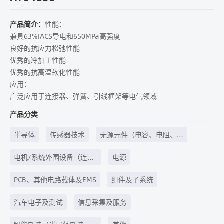
产品简介：
性能：
兼具63%IACS导电和650MPa高强度
良好的抗应力松弛性能
优秀的冷加工性能
优秀的抗高温软化性能
应用：
广泛应用于连接器、弹簧、引线框架等电气领域
产品分类
半导体
传感器技术
无源元件（电容、电阻、
电感等）
电机/系统外围设备（连接
电源
器、开关、继电器、键盘
PCB、其他电路载体及EMS
组件及子系统
和壳体技术等）
汽车电子及测试
信息采集及服务