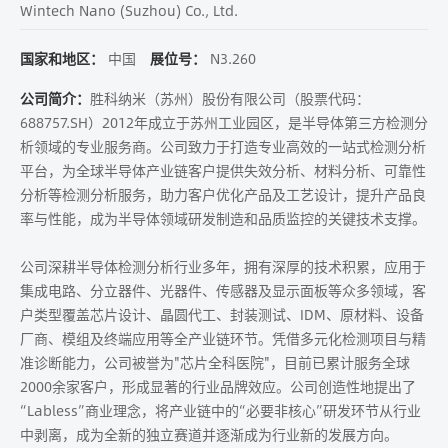
Wintech Nano (Suzhou) Co., Ltd.
国家和地区：
中国
展位号：
N3.260
公司简介：
胜科纳米（苏州）股份有限公司（股票代码：
688757.SH）2012年成立于苏州工业园区，是半导体第三方检测分
析领域的专业服务商。公司致力于打造专业高效的一站式检测分析
平台，为全球半导体产业链客户提供失效分析、材料分析、可靠性
分析等检测分析服务，助力客户优化产品及工艺设计，提升产品良
率与性能，成为半导体领域研发制造和品质监控的关键技术支撑。
公司深耕半导体检测分析行业多年，拥有深厚的技术积累，应用于
集成电路、分立器件、光器件、传感器及显示面板等众多领域，客
户类型覆盖芯片设计、晶圆代工、封装测试、IDM、原材料、设备
厂商、模组及终端应用等全产业链环节。凭借多元化检测项目与精
准诊断能力，公司被誉为"芯片全科医院"，目前已累计服务全球
2000余家客户，形成显著的行业品牌效应。公司创造性地提出了
“Labless”商业理念，将产业链中的“必要非核心”研发环节从行业
中剥离，成为全新的独立赛道并逐渐成为行业新的发展方向。