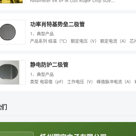
Parameter VR VF IR Ctot Rs@IF Chip Size
Unit [V] [V] [μA] [pF] [Ω] [µm*µm]
Product Min Typ Max Max Max
GSMP1322 50 0.85@10mA 10 1.0@50V
功率肖特基势垒二极管
1.5@1mA
1、典型产品
400*400
产品系列 结温（℃） 额定电压（V） 额定电流（A） 芯
GSMP1320 50 0.85@10mA 10 0.3@50V
R 125℃ 20~65 1~15 32~122
0.9@10mA
P 150℃ 45~105 1~15 28~141
400*400
M 150℃ 45~105 2~10 40~98
静电防护二极管
GP100C0050 100 1.2@10mA 10 0.05@50V 2.0@10mA
H 175℃ 45~250 1~100 26~275
GP250C0500 250 1@10mA 1 0.3@50V 0.8@50mA 550
1、典型产品
S 175℃ 45~205 1~100 26~275
GP500C0400 500 1.2@10mA 1 0.5@38V 1@100mA 55
类
GP1000C0700 1000 1.2@10mA 1 0.6@100V 1@100mA
单向 30~50 5~36 3~20 200~500
2、产品特色
2、产品特色
双向 30~50 3.3~5 20~30 350~500
（1）电压范围：20V~250V，电流范围1A~100A，最高
（1）电压范围：50V~1000V；
2、产品特色
我们
（2）采用先进的硅外延平面工艺制程，导通压降低、开
（2）正面金属为Au或Al系多层金属，背面金属为Au系
（1）工作电压范围：3.3V~36V，Ppp范围200W~350
浪涌电流承受能力；
（3）采用成熟的硅基PIN二极管技术，拥有严格控制的
（2）采用先进的硅外延平面工艺制程、阱注入电压调控
（3）三种结温五个系列产品供客户选择，满足正向导通
损耗小等优点；
快响应速度、低结电容、低漏电、低钳位电压等特点；
3、产品用途
（4）多种封装形式，包括：SOD-523，SOT-323，SOT-
（3）单向、双向ESD两个系列
肖特基势垒二极管（Schottky Barrier Diodes