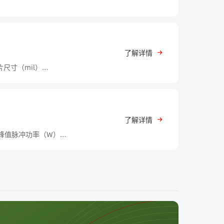
了解详情
片尺寸（mil）
 380*380
了解详情
*550
0*550
型 电容值（pF） 工作电压（V） 峰值脉冲电流（A） 峰值脉冲功率（W）
 685*685
结温175℃；
关速度快，以及优异的抗静电能力和
多层金属；
W，结温150℃。
I层，具有开关速度快、可控功率大、
技术、高深宽比沟槽隔离技术，具有
压降和反向漏电的权衡。
23，SOD-323等。
，SBD）可用作高频、低压、大电流整流二极