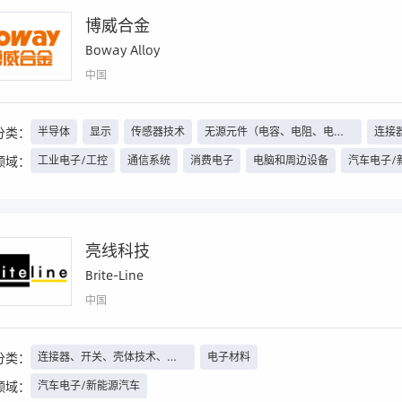
博威合金
Boway Alloy
中国
分类：
半导体
显示
传感器技术
无源元件（电容、电阻、电感
连接
等）、继电器
束线
领域：
工业电子/工控
通信系统
消费电子
电脑和周边设备
汽车电子/
PCB、其他电路载体
组件及子系统
汽车电子及测试
无线技术
航空航天
工程机械
轨道交通
安防
照明工程
智能楼宇
亮线科技
Brite-Line
中国
分类：
连接器、开关、壳体技术、线
电子材料
束线缆等
领域：
汽车电子/新能源汽车