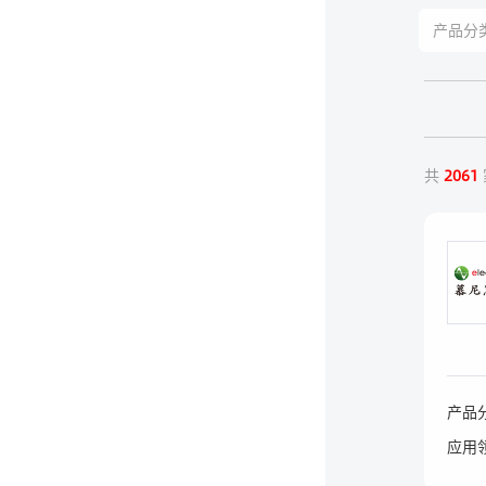
共
2061
产品
应用