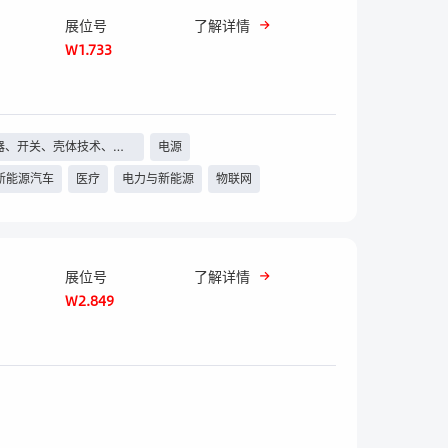
展位号
了解详情
W1.733
器、开关、壳体技术、线
电源
缆等
新能源汽车
医疗
电力与新能源
物联网
其他
家电
手机
其他
展位号
了解详情
W2.849