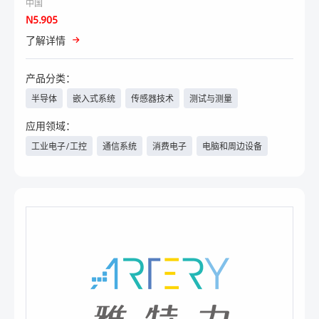
中国
N5.905
了解详情
产品分类：
半导体
嵌入式系统
传感器技术
测试与测量
连接器、开关、壳体技术、线
电源
其他
应用领域：
束线缆等
工业电子/工控
通信系统
消费电子
电脑和周边设备
汽车电子/新能源汽车
医疗
电力与新能源
物联网
人工智能
航空航天
军工
工程机械
轨道交通
安防
照明工程
智能楼宇
家电
手机
其他