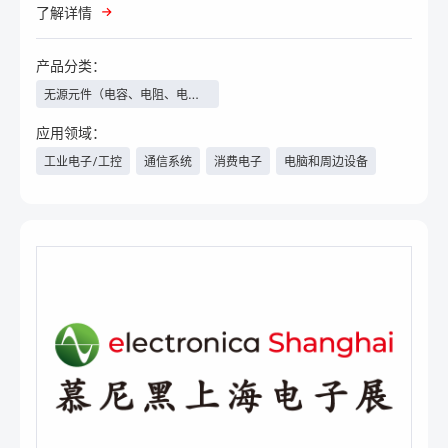
了解详情
产品分类：
无源元件（电容、电阻、电感
等）、继电器
连接器、开关、壳体技术、线
PCB、其他电路载体
应用领域：
束线缆等
工业电子/工控
通信系统
消费电子
电脑和周边设备
电子材料
其他
汽车电子/新能源汽车
医疗
电力与新能源
物联网
具身智能
人工智能
数据中心/云计算
航空航天
军工
工程机械
轨道交通
安防
照明工程
智能楼宇
家电
手机
其他