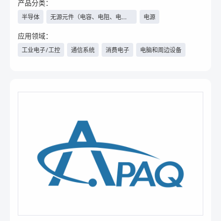
产品分类：
半导体
无源元件（电容、电阻、电感
电源
等）、继电器
应用领域：
工业电子/工控
通信系统
消费电子
电脑和周边设备
汽车电子/新能源汽车
医疗
电力与新能源
物联网
具身智能
人工智能
数据中心/云计算
航空航天
军工
工程机械
轨道交通
安防
照明工程
智能楼宇
家电
手机
其他