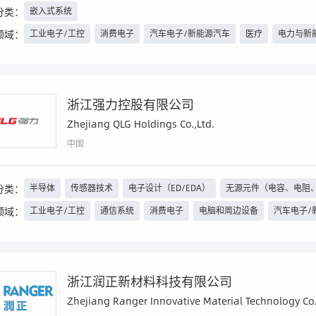
分类：
嵌入式系统
领域：
工业电子/工控
消费电子
汽车电子/新能源汽车
医疗
电力与新
浙江强力控股有限公司
Zhejiang QLG Holdings Co.,Ltd.
中国
分类：
半导体
传感器技术
电子设计（ED/EDA）
无源元件（电容、电阻
等）、继电器
领域：
工业电子/工控
通信系统
消费电子
电脑和周边设备
汽车电子/
PCB、其他电路载体
组件及子系统
汽车电子及测试
人工智能技术
军工
安防
照明工程
智能楼宇
家电
手机
浙江润正新材料科技有限公司
Zhejiang Ranger Innovative Material Technology Co.