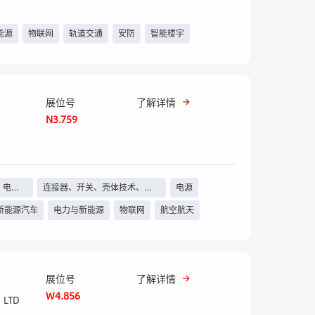
能源
物联网
轨道交通
安防
智能楼宇
展位号
了解详情
N3.759
、电感
连接器、开关、壳体技术、线
电源
束线缆等
新能源汽车
电力与新能源
物联网
航空航天
信息采集及服务
展位号
了解详情
W4.856
 LTD