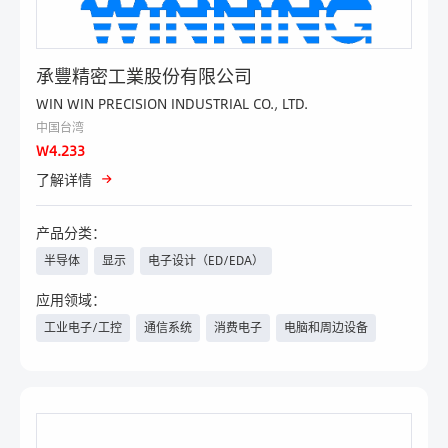
承豐精密工業股份有限公司
WIN WIN PRECISION INDUSTRIAL CO., LTD.
中国台湾
W4.233
了解详情
产品分类：
半导体
显示
电子设计（ED/EDA）
连接器、开关、壳体技术、线
组件及子系统
无线技术
应用领域：
束线缆等
工业电子/工控
通信系统
消费电子
电脑和周边设备
人工智能技术
信息采集及服务
医疗
电力与新能源
人工智能
航空航天
军工
安防
家电
手机