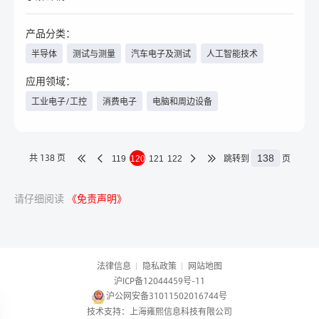
产品分类：
半导体
测试与测量
汽车电子及测试
人工智能技术
应用领域：
工业电子/工控
消费电子
电脑和周边设备
汽车电子/新能源汽车
具身智能
军工
家电
共 138 页
跳转到
页
119
120
121
122
请仔细阅读
《免责声明》
法律信息
隐私政策
网站地图
沪ICP备12044459号-11
沪公网安备31011502016744号
技术支持：上海雍熙信息科技有限公司